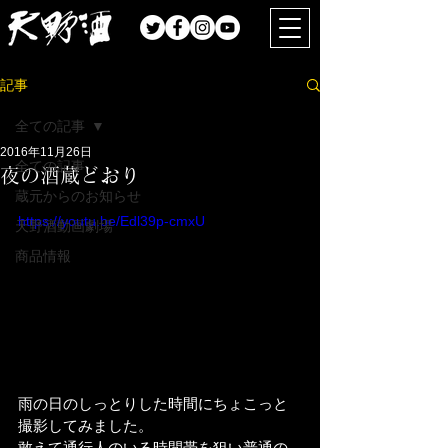
記事
全ての記事
2016年11月26日
全ての記事
夜の酒蔵どおり
蔵元からのお知らせ
https://youtu.be/Edl39p-cmxU
天野酒動画劇場
商品情報
雨の日のしっとりした時間にちょこっと
撮影してみました。
敢えて通行人のいる時間帯を狙い普通の