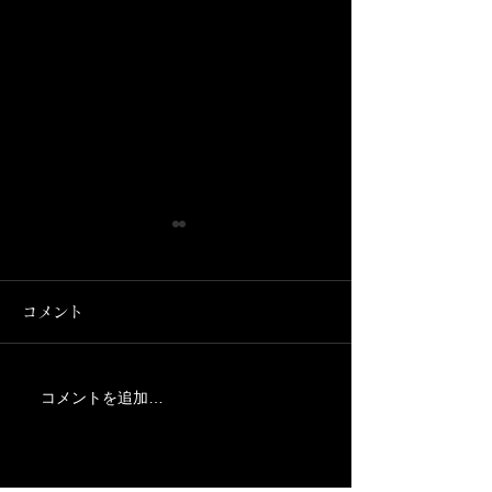
コメント
コメントを追加…
杉玉製作2020ショートム
重伝建地区を
ービー
～彦根城下町～