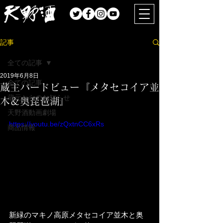
記事
全ての記事
2019年6月8日
全ての記事
蔵主バードビュー『メタセコイア並
蔵元からのお知らせ
木＆奥琵琶湖』
天野酒動画劇場
https://youtu.be/zQxtnCC6xRs
商品情報
新緑のマキノ高原メタセコイア並木と奥