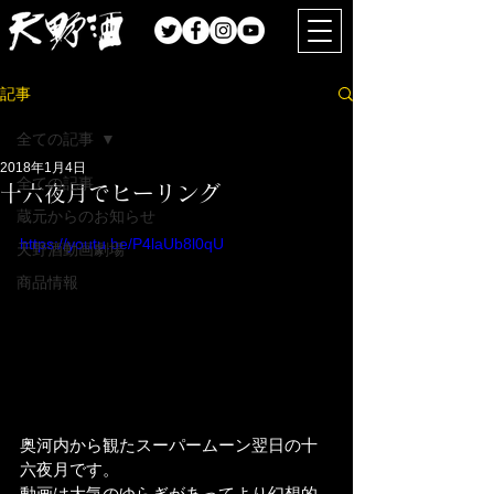
記事
全ての記事
2018年1月4日
全ての記事
十六夜月でヒーリング
蔵元からのお知らせ
https://youtu.be/P4laUb8l0qU
天野酒動画劇場
商品情報
奥河内から観たスーパームーン翌日の十
六夜月です。
動画は大気のゆらぎがあってより幻想的