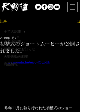
記事
全ての記事
2019年1月7日
全ての記事
初槽式のショートムービーが公開さ
蔵元からのお知らせ
れました。
天野酒動画劇場
https://youtu.be/eivo-fOEbUk
商品情報
昨年11月に執り行われた初槽式のショー